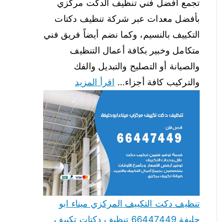
تجمع أفضل فني تنظيف الدكت مركزي
بأفضل معدات عبر شركة تنظيف دكتات
التكييف بالنسيم، وكما نضم أيضاً فريق فني
متكامل وخبير بكافة أعمال التنظيف
والصيانة أو التصليح والتبديل والفك
والتركيب كافة أجزاء…
اقرأ المزيد
تنظيف دكت التكييف المركزي ميناء ابو
حليفة 66447449 تنظيف دكتات تكييف