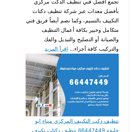
تجمع أفضل فني تنظيف الدكت مركزي
بأفضل معدات عبر شركة تنظيف دكتات
التكييف بالنسيم، وكما نضم أيضاً فريق فني
متكامل وخبير بكافة أعمال التنظيف
والصيانة أو التصليح والتبديل والفك
والتركيب كافة أجزاء…
اقرأ المزيد
تنظيف دكت التكييف المركزي ميناء ابو
حليفة 66447449 تنظيف دكتات تكييف