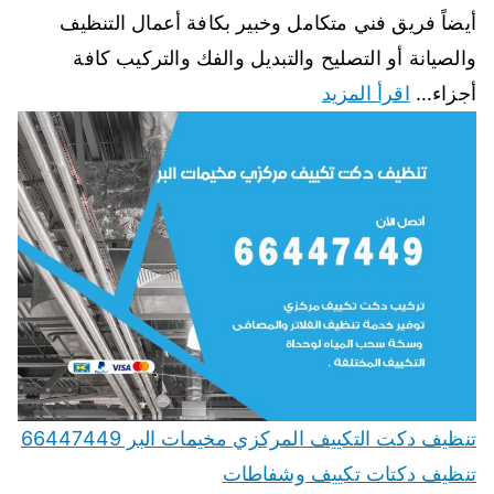
أيضاً فريق فني متكامل وخبير بكافة أعمال التنظيف
والصيانة أو التصليح والتبديل والفك والتركيب كافة
أجزاء…
اقرأ المزيد
تنظيف دكت التكييف المركزي مخيمات البر 66447449
تنظيف دكتات تكييف وشفاطات