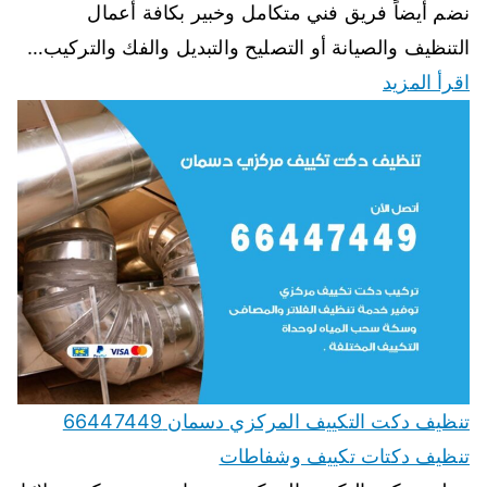
نضم أيضاً فريق فني متكامل وخبير بكافة أعمال
التنظيف والصيانة أو التصليح والتبديل والفك والتركيب…
اقرأ المزيد
تنظيف دكت التكييف المركزي دسمان 66447449
تنظيف دكتات تكييف وشفاطات